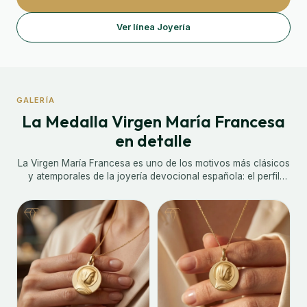
Ver línea Joyería
GALERÍA
La Medalla Virgen María Francesa
en detalle
La Virgen María Francesa es uno de los motivos más clásicos
y atemporales de la joyería devocional española: el perfil
sereno de la Virgen con el velo, tallado en altorrelieve sobre
una medalla redonda de oro, combina la pureza iconográfica
con la elegancia del metal noble. El acabado que alterna
zonas lisas con zonas matizadas crea un juego de texturas
que aporta profundidad y sutileza a la pieza, haciéndola tan
reconocible como discreta.