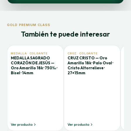
GOLD PREMIUM CLASS
También te puede interesar
MEDALLA · COLGANTE
CRUZ · COLGANTE
CRU
MEDALLA SAGRADO
CRUZ CRISTO — Oro
CR
CORAZÓN DE JESÚS —
Amarillo 18k · Palo Oval ·
— O
Oro Amarillo 18k · 750‰ ·
Cristo Altorrelieve ·
Bra
Bisel · 14mm
27×15mm
Lab
35
Ver producto
Ver producto
Ver