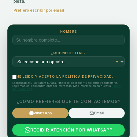
pieza.
Prefiero escribir por email
NOMBRE
¿QUÉ NECESITAS?
HE LEÍDO Y ACEPTO LA
POLÍTICA DE PRIVACIDAD
.
Responsable: Club Natura Lufada. Finalidad: gestionar tu solicitud y contactarte.
Legitimación: consentimiento del interesado. Más información en nuestra
Política
de Privacidad
.
¿CÓMO PREFIERES QUE TE CONTACTEMOS?
WhatsApp
Email
RECIBIR ATENCIÓN POR WHATSAPP