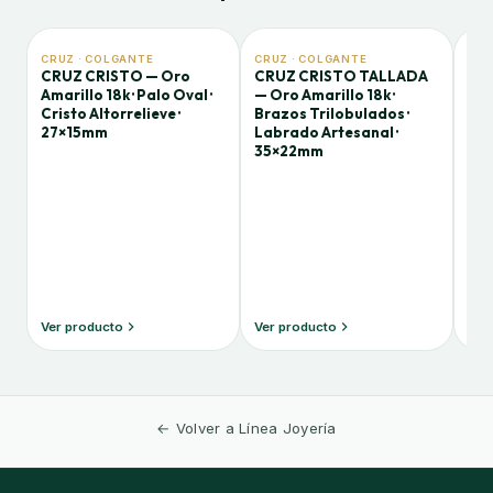
CRUZ · COLGANTE
CRUZ · COLGANTE
PEN
CRUZ CRISTO — Oro
CRUZ CRISTO TALLADA
PE
Amarillo 18k · Palo Oval ·
— Oro Amarillo 18k ·
ETE
Cristo Altorrelieve ·
Brazos Trilobulados ·
Dia
27×15mm
Labrado Artesanal ·
6×
35×22mm
Ver producto
Ver producto
Ver
← Volver a Línea Joyería