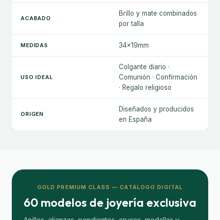
Brillo y mate combinados
ACABADO
por talla
34×19mm
MEDIDAS
Colgante diario ·
Comunión · Confirmación
USO IDEAL
· Regalo religioso
Diseñados y producidos
ORIGEN
en España
GOLD PREMIUM CLASS — CATÁLOGO DIGITAL
60 modelos de joyería exclusiva
Anillos, alianzas, pendientes, cruces, medallas y