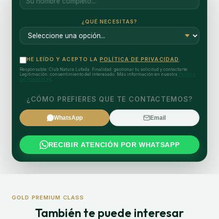
¿QUÉ NECESITAS?
HE LEÍDO Y ACEPTO LA
POLÍTICA DE PRIVACIDAD
.
Responsable: Club Natura Lufada. Finalidad: gestionar tu solicitud y contactarte.
Legitimación: consentimiento del interesado. Más información en nuestra
Política
de Privacidad
.
¿CÓMO PREFIERES QUE TE CONTACTEMOS?
WhatsApp
Email
RECIBIR ATENCIÓN POR WHATSAPP
GOLD PREMIUM CLASS
También te puede interesar