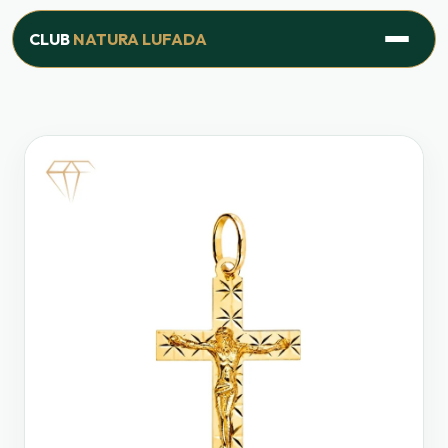
Inicio
›
Productos
›
Línea Joyería
›
Cruz Cristo Diamante Oro 18k
CLUB
NATURA LUFADA