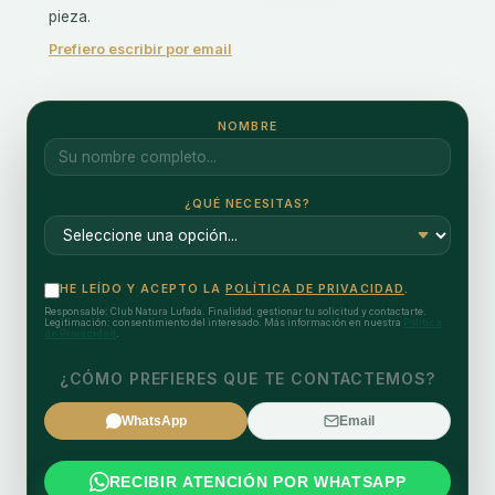
pieza.
Prefiero escribir por email
NOMBRE
¿QUÉ NECESITAS?
HE LEÍDO Y ACEPTO LA
POLÍTICA DE PRIVACIDAD
.
Responsable: Club Natura Lufada. Finalidad: gestionar tu solicitud y contactarte.
Legitimación: consentimiento del interesado. Más información en nuestra
Política
de Privacidad
.
¿CÓMO PREFIERES QUE TE CONTACTEMOS?
WhatsApp
Email
RECIBIR ATENCIÓN POR WHATSAPP