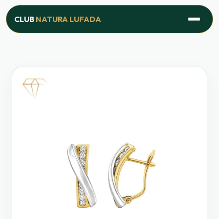
Inicio
›
Productos
›
Línea Joyería
›
Pendientes Entrelazados
CLUB
NATURA LUFADA