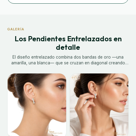
GALERÍA
Los Pendientes Entrelazados en
detalle
El diseño entrelazado combina dos bandas de oro —una
amarilla, una blanca— que se cruzan en diagonal creando
una tensión visual dinámica. El carril de circonitas sigue la
diagonal del cruce, aportando una línea de luz que atraviesa
el pendiente de esquina a esquina. El resultado es una pieza
de gran originalidad y elegancia que destaca en el lóbulo
gracias a sus 18×8mm de presencia.