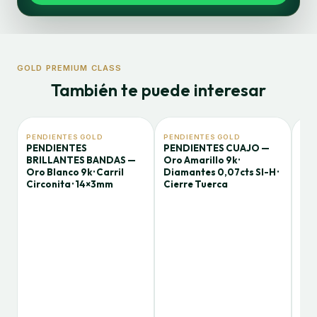
GOLD PREMIUM CLASS
También te puede interesar
PENDIENTES GOLD
PENDIENTES GOLD
PEN
PENDIENTES
PENDIENTES CUAJO —
PE
BRILLANTES BANDAS —
Oro Amarillo 9k ·
Bla
Oro Blanco 9k · Carril
Diamantes 0,07cts SI-H ·
0,0
Circonita · 14×3mm
Cierre Tuerca