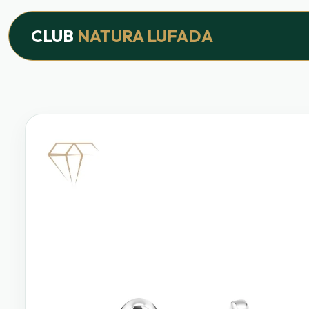
Inicio
›
Productos
›
Línea Joyería
›
Pendientes Flor
CLUB
NATURA LUFADA