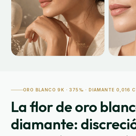
ORO BLANCO 9K · 375‰ · DIAMANTE 0,016 C
La flor de oro blan
diamante: discreci