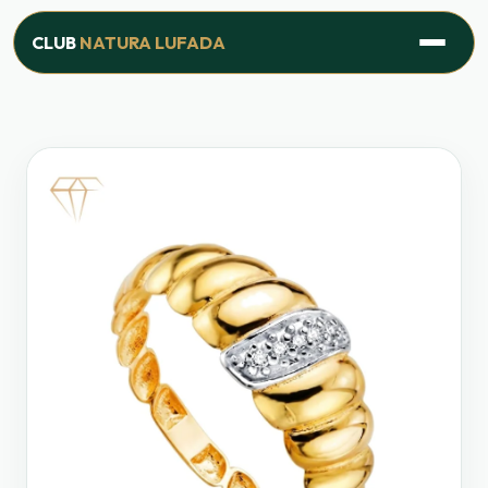
Inicio
›
Productos
›
Línea Joyería
›
Anillo Capricho Eterno
CLUB
NATURA LUFADA