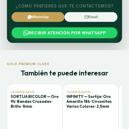
¿CÓMO PREFIERES QUE TE CONTACTEMOS?
WhatsApp
Email
RECIBIR ATENCIÓN POR WHATSAPP
GOLD PREMIUM CLASS
También te puede interesar
JOYERÍA GOLD
JOYERÍA GOLD
JOY
SORTIJA BICOLOR — Oro
INFINITY — Sortija · Oro
SOL
9k · Bandas Cruzadas ·
Amarillo 18k · Circonitas
Cir
Brillo · 8mm
Varios Colores · 2,5mm
Ver