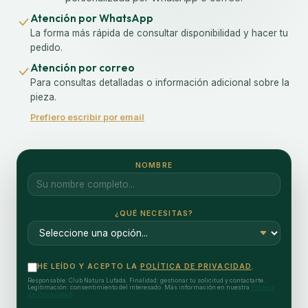
Atención por WhatsApp
La forma más rápida de consultar disponibilidad y hacer tu
pedido.
Atención por correo
Para consultas detalladas o información adicional sobre la
pieza.
Prefiero escribir por email
NOMBRE
¿QUÉ NECESITAS?
HE LEÍDO Y ACEPTO LA
POLÍTICA DE PRIVACIDAD
.
Responsable: Club Natura Lufada. Finalidad: gestionar tu solicitud y contactarte.
Legitimación: consentimiento del interesado. Más información en nuestra
Política
de Privacidad
.