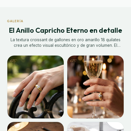
GALERÍA
El Anillo Capricho Eterno en detalle
La textura croissant de gallones en oro amarillo 18 quilates
crea un efecto visual escultórico y de gran volumen. El
motivo central con circonitas añade un foco de luz y brillo al
diseño. Una sortija con personalidad propia, pensada para
quienes aprecian el detalle y la originalidad en la joyería.