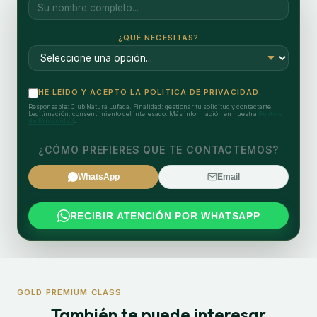
¿QUÉ NECESITAS?
HE LEÍDO Y ACEPTO LA
POLÍTICA DE PRIVACIDAD
.
Responsable: Club Natura Lufada. Finalidad: gestionar tu solicitud y contactarte.
Legitimación: consentimiento del interesado. Más información en nuestra
Política
de Privacidad
.
¿CÓMO PREFIERES QUE TE CONTACTEMOS?
WhatsApp
Email
RECIBIR ATENCIÓN POR WHATSAPP
GOLD PREMIUM CLASS
También te puede interesar