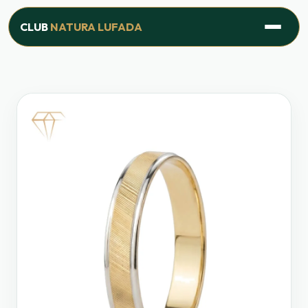
Inicio
›
Productos
›
Línea Joyería
›
Alianza Amor Eterno
CLUB
NATURA LUFADA