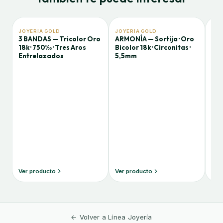
JOYERÍA GOLD
JOYERÍA GOLD
JOY
3 BANDAS — Tricolor Oro
ARMONÍA — Sortija · Oro
PAR
18k · 750‰ · Tres Aros
Bicolor 18k · Circonitas ·
Oro
Entrelazados
5,5mm
Ban
7m
Ver producto
Ver producto
Ver
← Volver a Línea Joyería