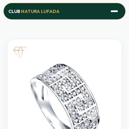
Inicio
›
Productos
›
Línea Joyería
›
Anillo Grecia
CLUB
NATURA LUFADA