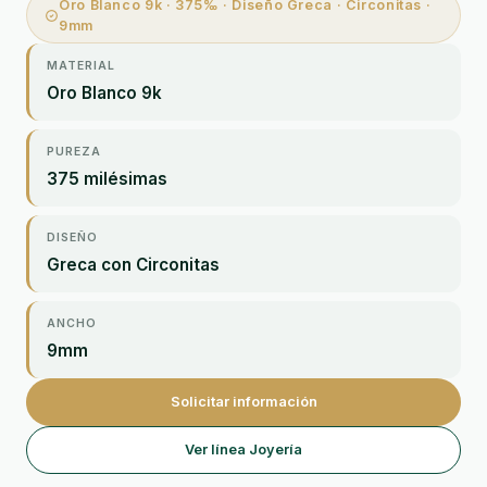
Oro Blanco 9k · 375‰ · Diseño Greca · Circonitas ·
9mm
MATERIAL
Oro Blanco 9k
PUREZA
375 milésimas
DISEÑO
Greca con Circonitas
ANCHO
9mm
Solicitar información
Ver línea Joyería