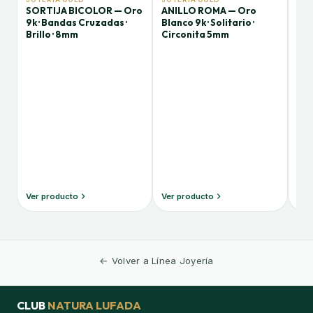
SORTIJA BICOLOR — Oro
ANILLO ROMA — Oro
ANI
9k · Bandas Cruzadas ·
Blanco 9k · Solitario ·
Bic
Brillo · 8mm
Circonita 5mm
Cir
5,
Ver producto
Ver producto
Ver
← Volver a Línea Joyería
CLUB
NATURA LUFADA