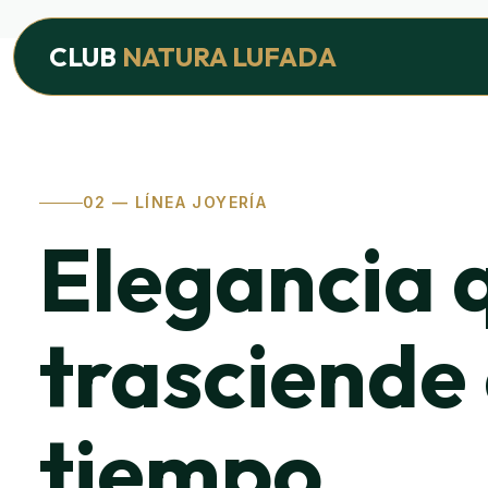
Inicio
›
Productos
›
Línea Joyería
CLUB
NATURA LUFADA
02 — LÍNEA JOYERÍA
Elegancia 
trasciende 
tiempo