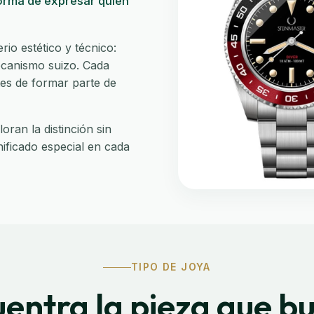
orma de expresar quién
io estético y técnico:
mecanismo suizo. Cada
tes de formar parte de
oran la distinción sin
nificado especial en cada
TIPO DE JOYA
entra la pieza que b