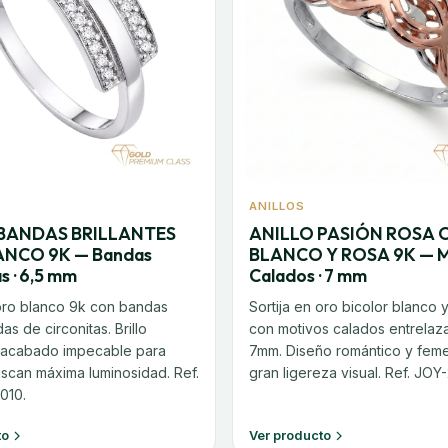
ANILLOS
BANDAS BRILLANTES
ANILLO PASIÓN ROSA 
NCO 9K — Bandas
BLANCO Y ROSA 9K — M
s · 6,5 mm
Calados · 7 mm
 oro blanco 9k con bandas
Sortija en oro bicolor blanco 
s de circonitas. Brillo
con motivos calados entrela
 acabado impecable para
7mm. Diseño romántico y fem
scan máxima luminosidad. Ref.
gran ligereza visual. Ref. JOY
010.
to
Ver producto