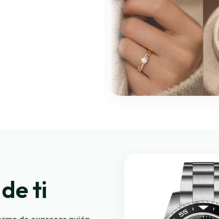
a y relojería reúne
para los momentos que
de ti