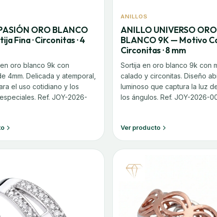
ANILLOS
 PASIÓN ORO BLANCO
ANILLO UNIVERSO ORO
ija Fina · Circonitas · 4
BLANCO 9K — Motivo Ca
Circonitas · 8 mm
a en oro blanco 9k con
Sortija en oro blanco 9k con 
 de 4mm. Delicada y atemporal,
calado y circonitas. Diseño ab
ra el uso cotidiano y los
luminoso que captura la luz 
speciales. Ref. JOY-2026-
los ángulos. Ref. JOY-2026-00
to
Ver producto