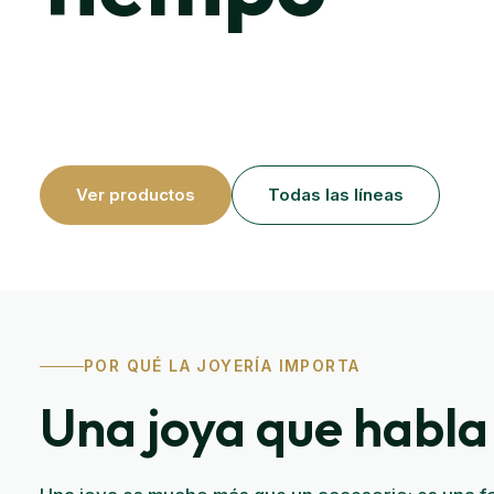
Cada pieza es una declaración. Nuestra línea de joyerí
diseños atemporales con materiales de primer nivel 
merecen ser recordados.
Ver productos
Todas las líneas
POR QUÉ LA JOYERÍA IMPORTA
Una joya que habla 