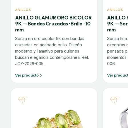
ANILLOS
ANILLOS
ANILLO GLAMUR ORO BICOLOR
ANILLO
9K — Bandas Cruzadas · Brillo · 10
9K — Sort
mm
mm
Sortija en oro bicolor 9k con bandas
Sortija fin
cruzadas en acabado brillo. Diseño
circonitas
moderno y llamativo para quienes
pensada pa
buscan elegancia contemporánea. Ref.
momentos e
JOY-2026-005.
006.
Ver producto
Ver produc