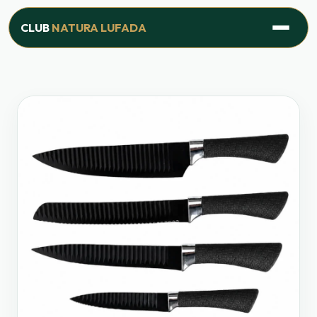
Inicio
›
Línea Hogar
›
Set de 5 Cuchillos Black
CLUB
NATURA LUFADA