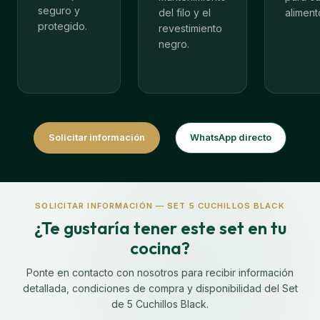
seguro y
del filo y el
aliment
protegido.
revestimiento
negro.
Solicitar información
WhatsApp directo
SOLICITAR INFORMACIÓN — SET 5 CUCHILLOS BLACK
¿Te gustaría tener este set en tu
cocina?
Ponte en contacto con nosotros para recibir información
detallada, condiciones de compra y disponibilidad del Set
de 5 Cuchillos Black.