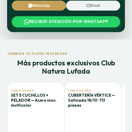
WhatsApp
Email
RECIBIR ATENCIÓN POR WHATSAPP
TAMBIÉN TE PUEDE INTERESAR
Más productos exclusivos Club
Natura Lufada
LÍNEA HOGAR
LÍNEA HOGAR
LÍN
SET 5 CUCHILLOS +
CUBERTERÍA VÉRTICE —
SA
PELADOR — Acero inox.
Satinada 18/10 · 113
AN
multicolor
piezas
Neg
pie