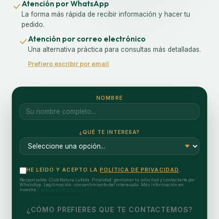
Atención por WhatsApp
La forma más rápida de recibir información y hacer tu
pedido.
Atención por correo electrónico
Una alternativa práctica para consultas más detalladas.
Prefiero escribir por email
NOMBRE
¿QUÉ TE INTERESA?
HE LEÍDO Y ACEPTO LA
POLÍTICA DE PRIVACIDAD
.
Responsable: Club Natura Lufada. Finalidad: gestionar tu solicitud y contactarte por
WhatsApp. Legitimación: consentimiento del interesado. Más información en
nuestra
Política de Privacidad
.
¿CÓMO PREFIERES QUE TE CONTACTEMOS?