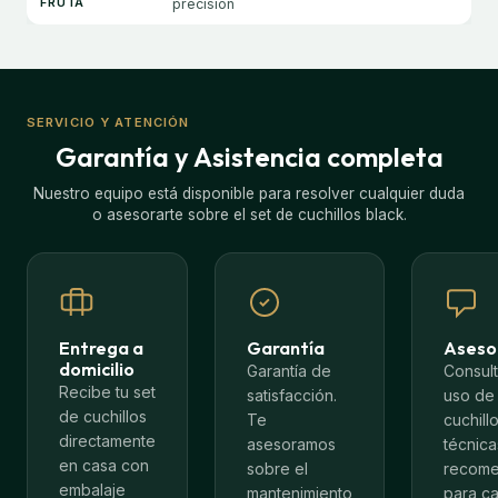
FRUTA
precisión
SERVICIO Y ATENCIÓN
Garantía y Asistencia completa
Nuestro equipo está disponible para resolver cualquier duda
o asesorarte sobre el set de cuchillos black.
Entrega a
Garantía
Aseso
domicilio
Garantía de
Consult
Recibe tu set
satisfacción.
uso de
de cuchillos
Te
cuchillo
directamente
asesoramos
técnica
en casa con
sobre el
recom
embalaje
mantenimiento
para c