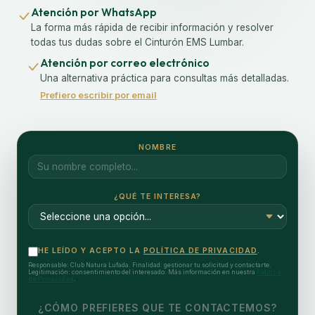
Atención por WhatsApp
La forma más rápida de recibir información y resolver
todas tus dudas sobre el Cinturón EMS Lumbar.
Atención por correo electrónico
Una alternativa práctica para consultas más detalladas.
Prefiero escribir por email
NOMBRE
¿QUÉ TE INTERESA?
HE LEÍDO Y ACEPTO LA
POLÍTICA DE PRIVACIDAD
.
Responsable: Club Natura Lufada. Finalidad: gestionar tu solicitud y contactarte.
Legitimación: consentimiento del interesado. Más información en nuestra
Política
de Privacidad
.
¿CÓMO PREFIERES QUE TE CONTACTEMOS?