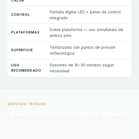
CALOR
Pantalla digital LED + panel de control
CONTROL
integrado
Doble plataforma — uso simultáneo de
PLATAFORMAS
ambos pies
Texturizada con puntos de presión
SUPERFICIE
reflexológica
Sesiones de 10-30 minutos según
USO
RECOMENDADO
necesidad
SERVICIO TÉCNICO
Asesoramiento, Entrega y Soporte
Te acompañamos desde la elección del equipo hasta que
estés disfrutando de tus primeras sesiones de bienestar en
casa.