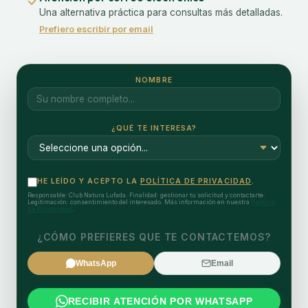
Una alternativa práctica para consultas más detalladas.
Prefiero escribir por email
NOMBRE
¿QUÉ TE INTERESA?
HE LEÍDO Y ACEPTO LA
POLÍTICA DE PRIVACIDAD
.
Responsable: Club Natura Lufada. Finalidad: gestionar tu solicitud y contactarte.
Legitimación: consentimiento del interesado. Más información en nuestra
Política
de Privacidad
.
¿CÓMO PREFIERES QUE TE CONTACTEMOS?
WhatsApp
Email
RECIBIR ATENCIÓN POR WHATSAPP